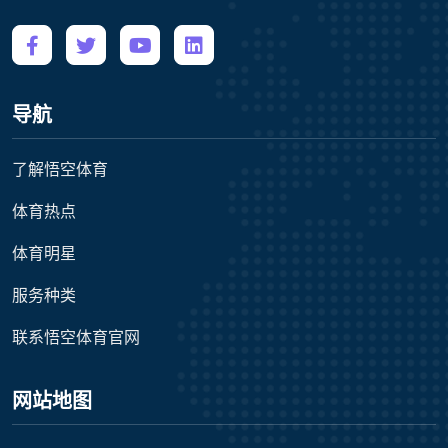
导航
了解悟空体育
体育热点
体育明星
服务种类
联系悟空体育官网
网站地图