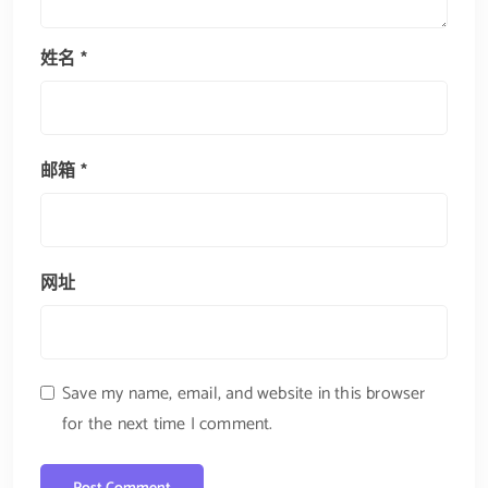
姓名
*
邮箱
*
网址
Save my name, email, and website in this browser
for the next time I comment.