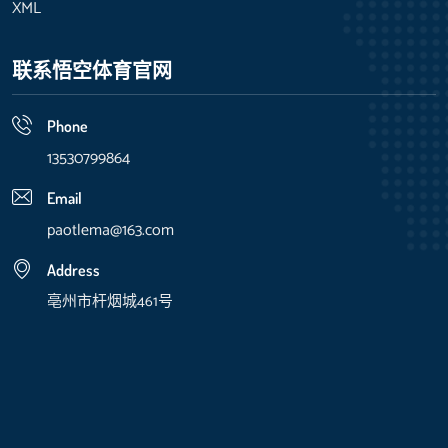
XML
联系悟空体育官网
Phone
13530799864
Email
paotlema@163.com
Address
亳州市杆烟城461号