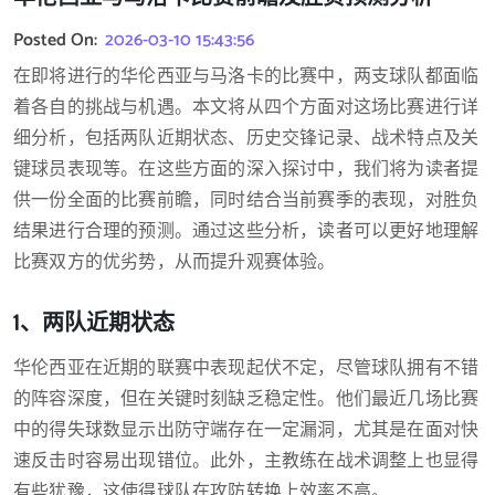
Posted On:
2026-03-10 15:43:56
在即将进行的华伦西亚与马洛卡的比赛中，两支球队都面临
着各自的挑战与机遇。本文将从四个方面对这场比赛进行详
细分析，包括两队近期状态、历史交锋记录、战术特点及关
键球员表现等。在这些方面的深入探讨中，我们将为读者提
供一份全面的比赛前瞻，同时结合当前赛季的表现，对胜负
结果进行合理的预测。通过这些分析，读者可以更好地理解
比赛双方的优劣势，从而提升观赛体验。
1、两队近期状态
华伦西亚在近期的联赛中表现起伏不定，尽管球队拥有不错
的阵容深度，但在关键时刻缺乏稳定性。他们最近几场比赛
中的得失球数显示出防守端存在一定漏洞，尤其是在面对快
速反击时容易出现错位。此外，主教练在战术调整上也显得
有些犹豫，这使得球队在攻防转换上效率不高。