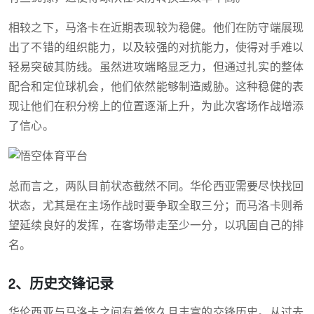
相较之下，马洛卡在近期表现较为稳健。他们在防守端展现
出了不错的组织能力，以及较强的对抗能力，使得对手难以
轻易突破其防线。虽然进攻端略显乏力，但通过扎实的整体
配合和定位球机会，他们依然能够制造威胁。这种稳健的表
现让他们在积分榜上的位置逐渐上升，为此次客场作战增添
了信心。
总而言之，两队目前状态截然不同。华伦西亚需要尽快找回
状态，尤其是在主场作战时要争取全取三分；而马洛卡则希
望延续良好的发挥，在客场带走至少一分，以巩固自己的排
名。
2、历史交锋记录
华伦西亚与马洛卡之间有着悠久且丰富的交锋历史。从过去