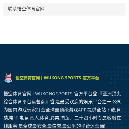
联系悟空体育官网
悟空体育官网 | WUKONG SPORTS-官方平台🏆『亚洲顶尖
综合体育平台运营商』🏆是最受欢迎的娱乐平台之一,公司
为国内游戏玩家打造全球最顶级游戏APP,提供全站下载,竞
猜,电子,电竞,真人,体育,彩票,捕鱼、二十四小时专属客服在
线服务!是全球最安全,最信誉,最公平的平台运营商!